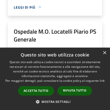
LEGGI DI PIÙ
Ospedale M.O. Locatelli Piario PS
Generale
Indirizzo
Via Groppino, 22
×
Questo sito web utilizza cookie
Ospedale M.O. Locatelli Piario PS Generale...
Questo sito web utilizza cookie tecnici e assimilati strettamente
necessari al corretto funzionamento e alla navigazione del sito,
nonché un cookie tecnico analitico al solo fine di elaborare
informazioni statistiche, aggregate e anonime.
Per maggiori dettagli, può consultare la cookie policy al seguente
link
LEGGI DI PIÙ
RIFIUTA TUTTO
ACCETTA TUTTO
MOSTRA DETTAGLI
Ospedale SS Trinità Romano L.